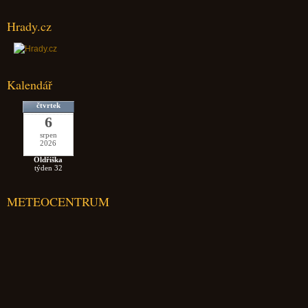
Hrady.cz
Kalendář
čtvrtek
6
srpen
2026
Oldřiška
týden 32
METEOCENTRUM