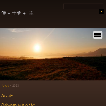
侍 + 十夢 + 主
Úvod
»
2023
Archiv
Nalezené příspěvky