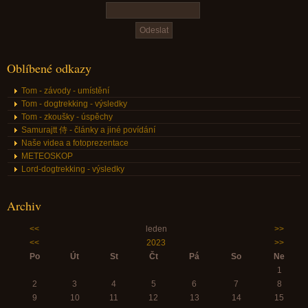
Oblíbené odkazy
Tom - závody - umístění
Tom - dogtrekking - výsledky
Tom - zkoušky - úspěchy
Samurajtt 侍 - články a jiné povídání
Naše videa a fotoprezentace
METEOSKOP
Lord-dogtrekking - výsledky
Archiv
<<
leden
>>
<<
2023
>>
Po
Út
St
Čt
Pá
So
Ne
1
2
3
4
5
6
7
8
9
10
11
12
13
14
15