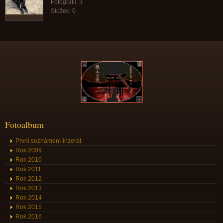
Fotografií:
3
Složek:
0
Fotoalbum
První seznámení-inzerát
Rok 2009
Rok 2010
Rok 2011
Rok 2012
Rok 2013
Rok 2014
Rok 2015
Rok 2016