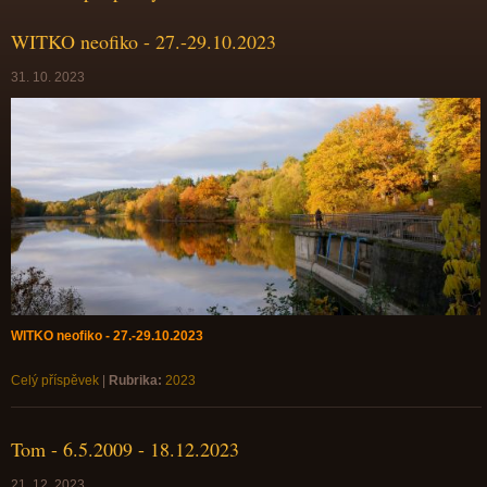
WITKO neofiko - 27.-29.10.2023
31. 10. 2023
WITKO neofiko - 27.-29.10.2023
Celý příspěvek
|
Rubrika:
2023
Tom - 6.5.2009 - 18.12.2023
21. 12. 2023