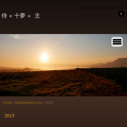
侍 + 十夢 + 主
Úvod
»
Dogtrekking a my
»
2015
2015