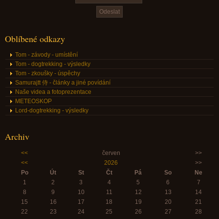
Oblíbené odkazy
Tom - závody - umístění
Tom - dogtrekking - výsledky
Tom - zkoušky - úspěchy
Samurajtt 侍 - články a jiné povídání
Naše videa a fotoprezentace
METEOSKOP
Lord-dogtrekking - výsledky
Archiv
<<
červen
>>
<<
2026
>>
Po
Út
St
Čt
Pá
So
Ne
1
2
3
4
5
6
7
8
9
10
11
12
13
14
15
16
17
18
19
20
21
22
23
24
25
26
27
28