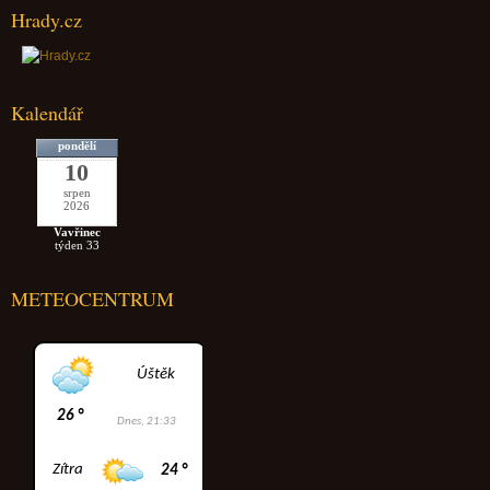
Hrady.cz
Kalendář
pondělí
10
srpen
2026
Vavřinec
týden 33
METEOCENTRUM