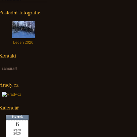
Poslední fotografie
Leden 2026
Kontakt
samurajtt
Hrady.cz
Kalendář
čtvrtek
6
srpen
2026