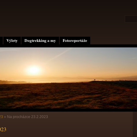
Výlety
Dogtrekking a my
Fotoreportáže
23
»
Na procházce 23.2.2023
023