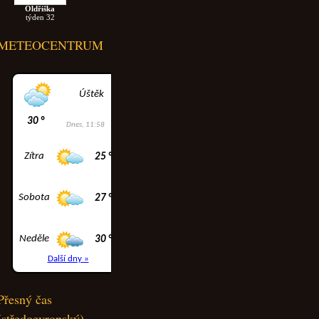
Oldřiška
týden 32
METEOCENTRUM
Přesný čas
(středoevropský)