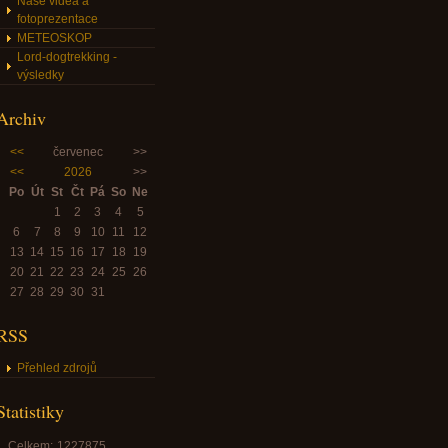
Naše videa a
fotoprezentace
METEOSKOP
Lord-dogtrekking -
výsledky
Archiv
<<
červenec
>>
<<
2026
>>
Po
Út
St
Čt
Pá
So
Ne
1
2
3
4
5
6
7
8
9
10
11
12
13
14
15
16
17
18
19
20
21
22
23
24
25
26
27
28
29
30
31
RSS
Přehled zdrojů
Statistiky
Celkem:
1227875