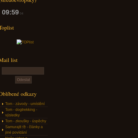
09:59
05
Toplist
Mail list
Oblíbené odkazy
Tom - závody - umístění
Tom - dogtrekking -
výsledky
Tom - zkoušky - úspěchy
Samurajtt 侍 - články a
jiné povídání