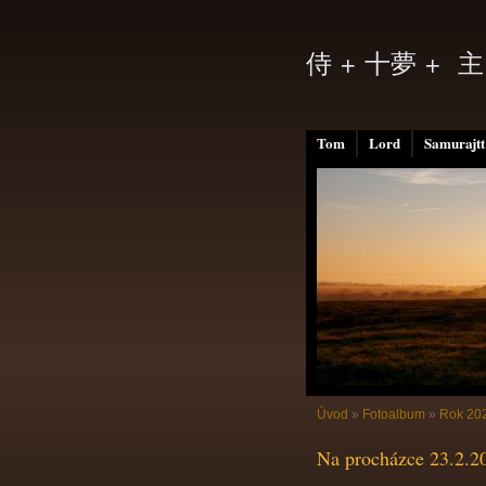
侍 + 十夢 + 主
Tom
Lord
Samurajtt
Úvod
»
Fotoalbum
»
Rok 20
Na procházce 23.2.2