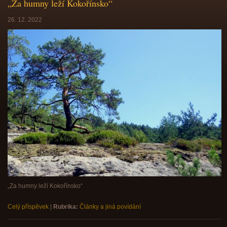
„Za humny leží Kokořínsko“
26. 12. 2022
„Za humny leží Kokořínsko“
Celý příspěvek
|
Rubrika:
Články a jiná povídání