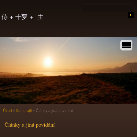
侍 + 十夢 + 主
Úvod
»
Samurajtt
»
Články a jiná povídání
Články a jiná povídání