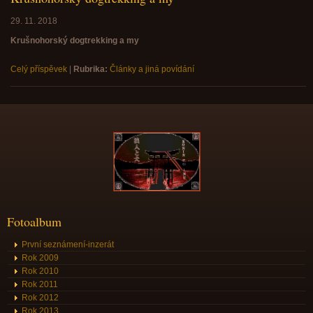
29. 11. 2018
Krušnohorský dogtrekking a my
Celý příspěvek
|
Rubrika:
Články a jiná povídání
Fotoalbum
První seznámení-inzerát
Rok 2009
Rok 2010
Rok 2011
Rok 2012
Rok 2013