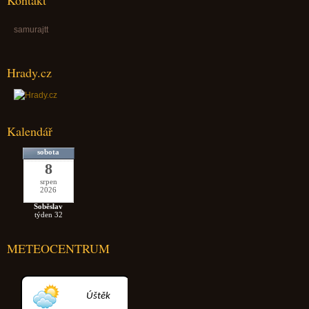
Kontakt
samurajtt
Hrady.cz
Kalendář
sobota
8
srpen
2026
Soběslav
týden 32
METEOCENTRUM