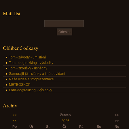
Mail list
Oblíbené odkazy
Tom - závody - umístění
Tom - dogtrekking - výsledky
Tom - zkoušky - úspěchy
Samurajtt 侍 - články a jiné povídání
Naše videa a fotoprezentace
METEOSKOP
Lord-dogtrekking - výsledky
Archiv
<<
červen
>>
<<
2026
>>
Po
Út
St
Čt
Pá
So
Ne