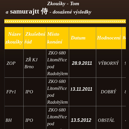
Zkoušky - Tom
samurajtt
侍
a
-
dosažené výsledky
xxxxxxxxxxxxxxxxxxxxxxxxxxxxxxxxxxxxxxxxxxxxxxxxxxxxxxxxxxxxx
Název
Zkušební
Místo
Datum
Hodnocení
Bo
zkoušky
řád
konání
ZKO 680
ZŘ KJ
Litoměřice
ZOP
28.9.2011
VÝBORNÝ
9
Brno
pod
Radobýlem
ZKO 680
Litoměřice
1
3.11.2011
FPr1
IPO
DOBRÝ
8
pod
Radobýlem
ZKO 680
Litoměřice
BH
IPO
13.5.2012
OBSTÁL
4
pod