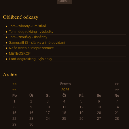
Oblíbené odkazy
Tom - závody - umístění
Tom - dogtrekking - výsledky
Tom - zkoušky - úspěchy
Samurajtt 侍 - články a jiné povídání
Naše videa a fotoprezentace
METEOSKOP
Lord-dogtrekking - výsledky
Archiv
<<
červen
>>
<<
2026
>>
Po
Út
St
Čt
Pá
So
Ne
1
2
3
4
5
6
7
8
9
10
11
12
13
14
15
16
17
18
19
20
21
22
23
24
25
26
27
28
29
30