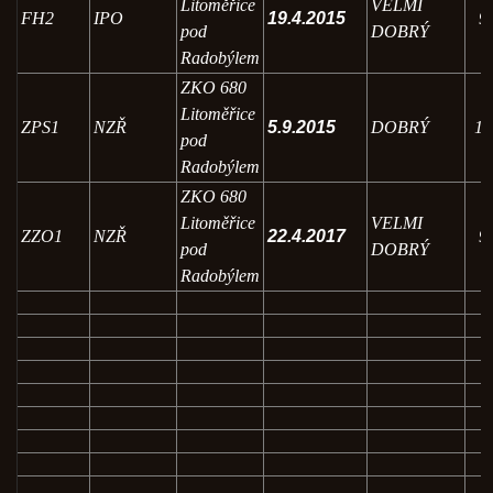
Litoměřice
VELMI
FH2
IPO
19.4.2015
9
pod
DOBRÝ
Radobýlem
ZKO 680
Litoměřice
ZPS1
NZŘ
5.9.2015
DOBRÝ
16
pod
Radobýlem
ZKO 680
Litoměřice
VELMI
ZZO1
NZŘ
22.4.2017
9
pod
DOBRÝ
Radobýlem