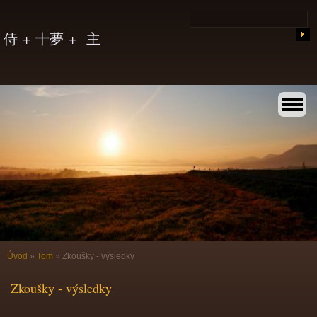
侍 + 十夢 + 主
Úvod
»
Tom
»
Zkoušky - výsledky
Zkoušky - výsledky