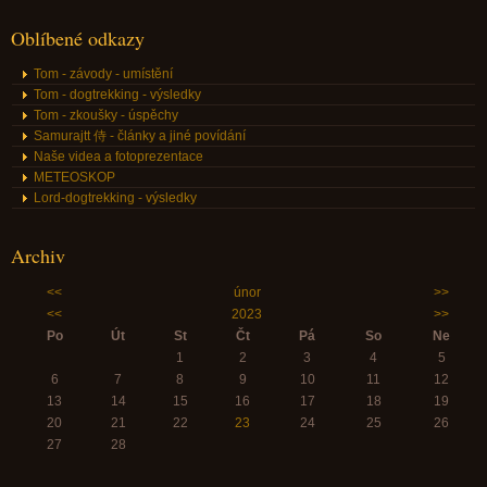
Oblíbené odkazy
Tom - závody - umístění
Tom - dogtrekking - výsledky
Tom - zkoušky - úspěchy
Samurajtt 侍 - články a jiné povídání
Naše videa a fotoprezentace
METEOSKOP
Lord-dogtrekking - výsledky
Archiv
<<
únor
>>
<<
2023
>>
Po
Út
St
Čt
Pá
So
Ne
1
2
3
4
5
6
7
8
9
10
11
12
13
14
15
16
17
18
19
20
21
22
23
24
25
26
27
28