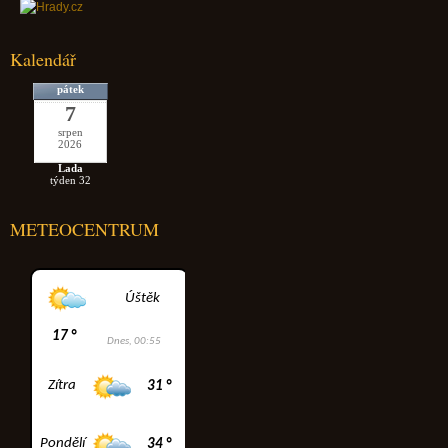
Kalendář
pátek
7
srpen
2026
Lada
týden 32
METEOCENTRUM