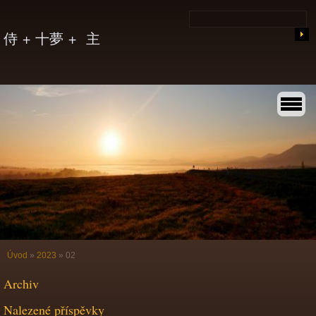
侍 + 十夢 + 主
Úvod
»
2023
»
02
Archiv
Nalezené příspěvky