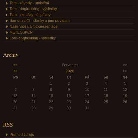
Tom - závody - umístění
Tom - dogtrekking - výsledky
Tom - zkoušky - úspěchy
Samurajtt 侍 - články a jiné povídání
Naše videa a fotoprezentace
METEOSKOP
Lord-dogtrekking - výsledky
Archiv
<<
červenec
>>
<<
2026
>>
Po
Út
St
Čt
Pá
So
Ne
1
2
3
4
5
6
7
8
9
10
11
12
13
14
15
16
17
18
19
20
21
22
23
24
25
26
27
28
29
30
31
RSS
Přehled zdrojů