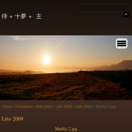
侍 + 十夢 + 主
Úvod
»
Fotoalbum
»
Rok 2009
»
Léto 2009
»
Léto 2009
»
Mazlíci 2.jpg
Léto 2009
Mazlíci 2.jpg