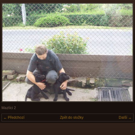
Mazlíci 2
← Předchozí
Zpět do složky
Další →