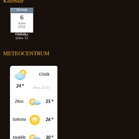
Kalendář
čtvrtek
6
srpen
2026
Oldřiška
týden 32
METEOCENTRUM