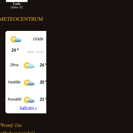
Lada
týden 32
METEOCENTRUM
Přesný čas
(středoevropský)