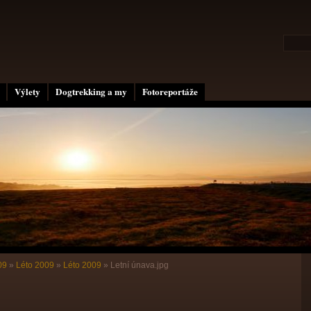
Výlety
Dogtrekking a my
Fotoreportáže
09
»
Léto 2009
»
Léto 2009
»
Letní únava.jpg