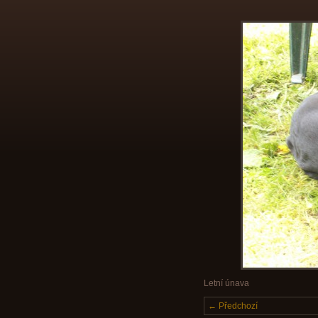
Letní únava
← Předchozí