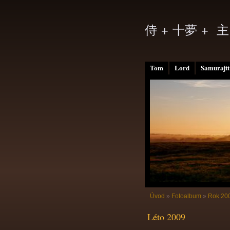
侍 + 十夢 + 主
Tom
Lord
Samurajtt
Úvod
»
Fotoalbum
»
Rok 20
Léto 2009