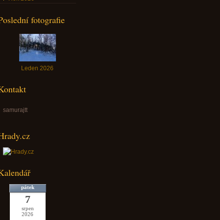
Poslední fotografie
Leden 2026
Kontakt
samurajtt
Hrady.cz
Kalendář
pátek
7
srpen
2026