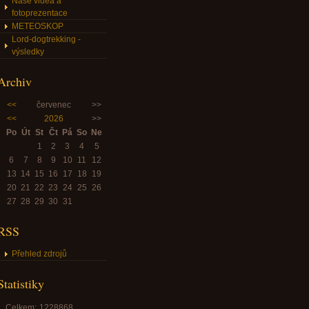
Naše videa a
fotoprezentace
METEOSKOP
Lord-dogtrekking -
výsledky
Archiv
<<
červenec
>>
<<
2026
>>
Po
Út
St
Čt
Pá
So
Ne
1
2
3
4
5
6
7
8
9
10
11
12
13
14
15
16
17
18
19
20
21
22
23
24
25
26
27
28
29
30
31
RSS
Přehled zdrojů
Statistiky
Celkem:
1228868