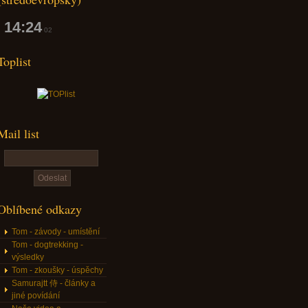
14:24
03
Toplist
Mail list
Oblíbené odkazy
Tom - závody - umístění
Tom - dogtrekking -
výsledky
Tom - zkoušky - úspěchy
Samurajtt 侍 - články a
jiné povídání