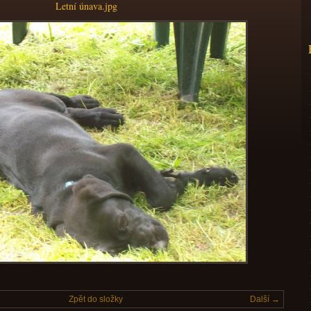
Letní únava.jpg
Zpět do složky
Další →