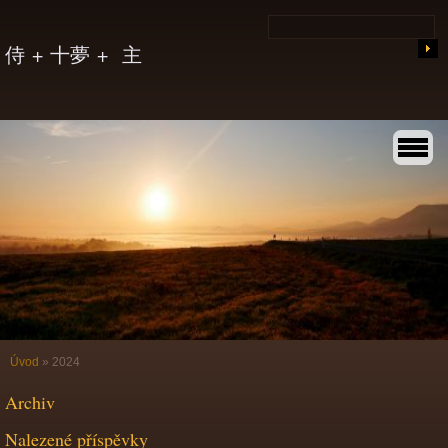
侍 + 十夢 + 主
Úvod
»
2024
Archiv
Nalezené příspěvky