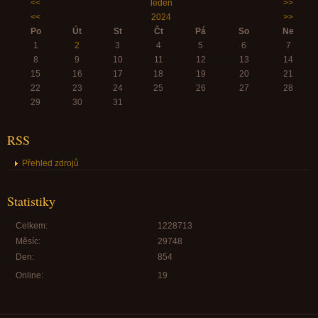
<<
leden
>>
<<
2024
>>
Po
Út
St
Čt
Pá
So
Ne
1
2
3
4
5
6
7
8
9
10
11
12
13
14
15
16
17
18
19
20
21
22
23
24
25
26
27
28
29
30
31
RSS
Přehled zdrojů
Statistiky
Celkem:
1228713
Měsíc:
29748
Den:
854
Online:
19