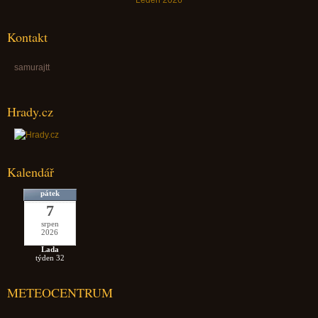
Kontakt
samurajtt
Hrady.cz
Kalendář
pátek
7
srpen
2026
Lada
týden 32
METEOCENTRUM