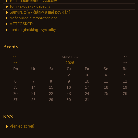
Tom - dogtrekking - výsledky
Tom - zkoušky - úspěchy
Samurajtt 侍 - články a jiné povídání
Naše videa a fotoprezentace
METEOSKOP
Lord-dogtrekking - výsledky
Archiv
<<
červenec
>>
<<
2026
>>
Po
Út
St
Čt
Pá
So
Ne
1
2
3
4
5
6
7
8
9
10
11
12
13
14
15
16
17
18
19
20
21
22
23
24
25
26
27
28
29
30
31
RSS
Přehled zdrojů