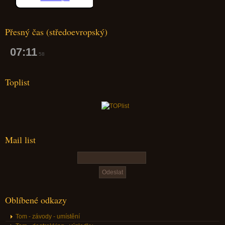
Přesný čas (středoevropský)
07:11
59
Toplist
Mail list
Oblíbené odkazy
Tom - závody - umístění