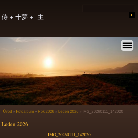
侍 + 十夢 + 主
Úvod
»
Fotoalbum
»
Rok 2026
»
Leden 2026
»
IMG_20260111_142020
Leden 2026
IMG_20260111_142020