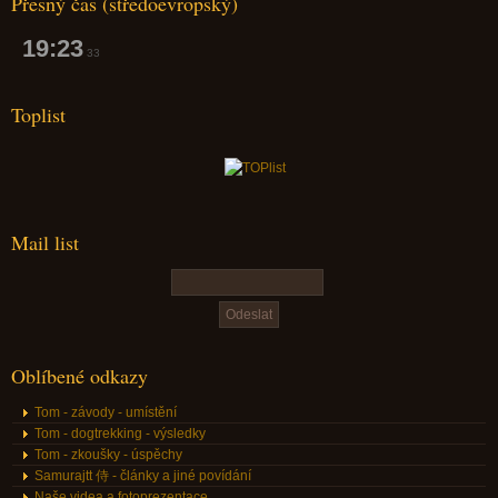
Přesný čas (středoevropský)
19:23
34
Toplist
Mail list
Oblíbené odkazy
Tom - závody - umístění
Tom - dogtrekking - výsledky
Tom - zkoušky - úspěchy
Samurajtt 侍 - články a jiné povídání
Naše videa a fotoprezentace