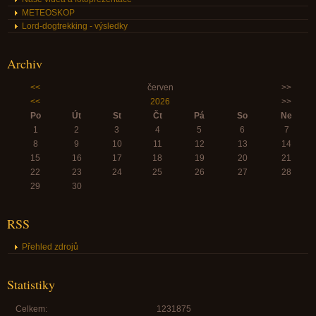
METEOSKOP
Lord-dogtrekking - výsledky
Archiv
<<
červen
>>
<<
2026
>>
Po
Út
St
Čt
Pá
So
Ne
1
2
3
4
5
6
7
8
9
10
11
12
13
14
15
16
17
18
19
20
21
22
23
24
25
26
27
28
29
30
RSS
Přehled zdrojů
Statistiky
Celkem:
1231875