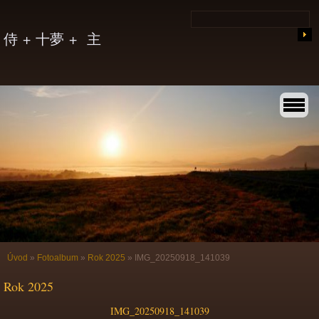
侍 + 十夢 + 主
Úvod
»
Fotoalbum
»
Rok 2025
»
IMG_20250918_141039
Rok 2025
IMG_20250918_141039