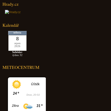
Hrady.cz
Kalendář
sobota
8
srpen
2026
Soběslav
týden 32
METEOCENTRUM