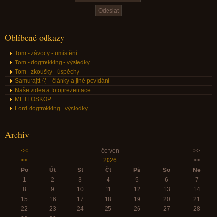
Oblíbené odkazy
Tom - závody - umístění
Tom - dogtrekking - výsledky
Tom - zkoušky - úspěchy
Samurajtt 侍 - články a jiné povídání
Naše videa a fotoprezentace
METEOSKOP
Lord-dogtrekking - výsledky
Archiv
<<
červen
>>
<<
2026
>>
Po
Út
St
Čt
Pá
So
Ne
1
2
3
4
5
6
7
8
9
10
11
12
13
14
15
16
17
18
19
20
21
22
23
24
25
26
27
28