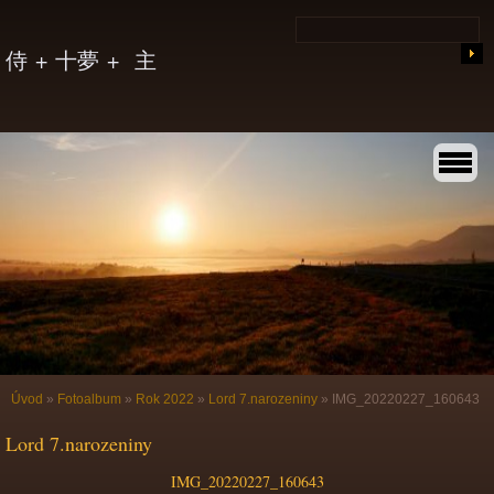
侍 + 十夢 + 主
Úvod
»
Fotoalbum
»
Rok 2022
»
Lord 7.narozeniny
»
IMG_20220227_160643
Lord 7.narozeniny
IMG_20220227_160643