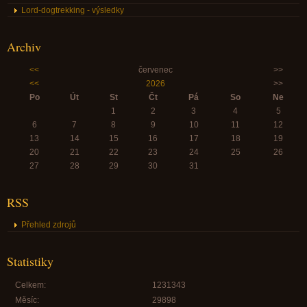
Lord-dogtrekking - výsledky
Archiv
<<
červenec
>>
<<
2026
>>
Po
Út
St
Čt
Pá
So
Ne
1
2
3
4
5
6
7
8
9
10
11
12
13
14
15
16
17
18
19
20
21
22
23
24
25
26
27
28
29
30
31
RSS
Přehled zdrojů
Statistiky
Celkem:
1231343
Měsíc:
29898