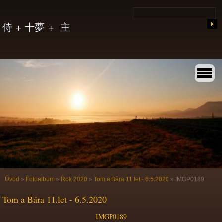
侍 + 十夢 + 主
Úvod
»
Fotoalbum
»
Rok 2020
»
Tom a Bára 11.let - 6.5.2020
»
IMGP0189
Tom a Bára 11.let - 6.5.2020
IMGP0189