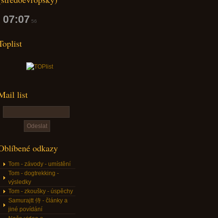
07:07
57
Toplist
Mail list
Oblíbené odkazy
Tom - závody - umístění
Tom - dogtrekking -
výsledky
Tom - zkoušky - úspěchy
Samurajtt 侍 - články a
jiné povídání