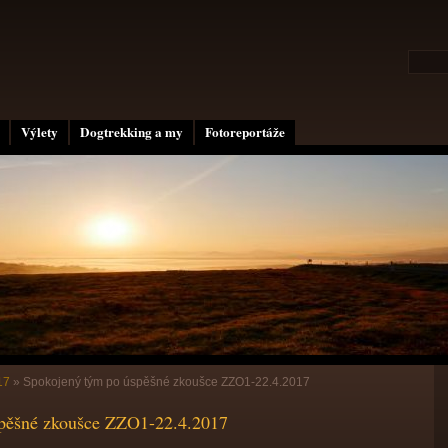
Výlety
Dogtrekking a my
Fotoreportáže
17
»
Spokojený tým po úspěšné zkoušce ZZO1-22.4.2017
pěšné zkoušce ZZO1-22.4.2017