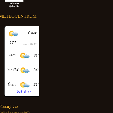
Soběslav
týden 32
METEOCENTRUM
Přesný čas
(středoevropský)