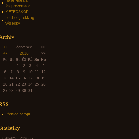
Naše videa a
fotoprezentace
METEOSKOP
Lord-dogtrekking -
výsledky
Archiv
<<
červenec
>>
<<
2026
>>
Po
Út
St
Čt
Pá
So
Ne
1
2
3
4
5
6
7
8
9
10
11
12
13
14
15
16
17
18
19
20
21
22
23
24
25
26
27
28
29
30
31
RSS
Přehled zdrojů
Statistiky
Celkem:
1229605