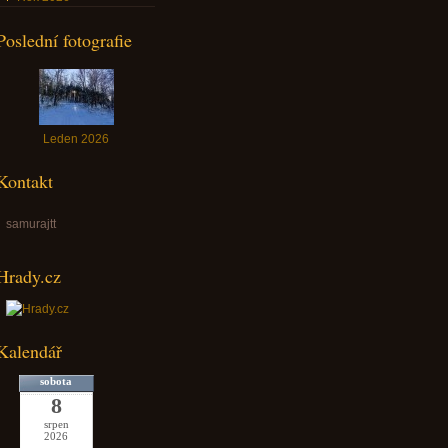
Poslední fotografie
Leden 2026
Kontakt
samurajtt
Hrady.cz
Kalendář
sobota
8
srpen
2026