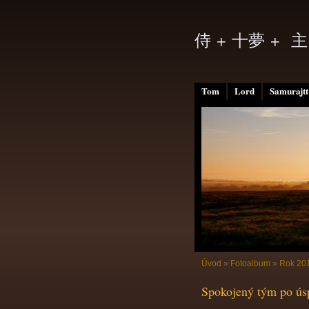
侍 + 十夢 + 主
Tom
Lord
Samurajtt
Úvod
»
Fotoalbum
»
Rok 20
Spokojený tým po ús