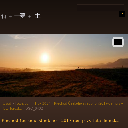
侍 + 十夢 + 主
Úvod
»
Fotoalbum
»
Rok 2017
»
Přechod Českého středohoří 2017-den prvý-
foto Terezka
»
DSC_6402
Přechod Českého středohoří 2017-den prvý-foto Terezka