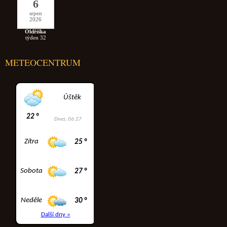
6
srpen
2026
Oldřiška
týden 32
METEOCENTRUM