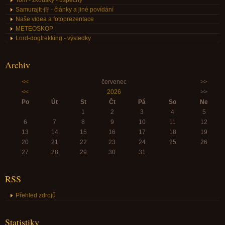
Tom - zkoušky - úspěchy
Samurajtt 侍 - články a jiné povídání
Naše videa a fotoprezentace
METEOSKOP
Lord-dogtrekking - výsledky
Archiv
<<
červenec
>>
<<
2026
>>
Po
Út
St
Čt
Pá
So
Ne
1
2
3
4
5
6
7
8
9
10
11
12
13
14
15
16
17
18
19
20
21
22
23
24
25
26
27
28
29
30
31
RSS
Přehled zdrojů
Statistiky