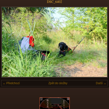
DSC_6402
← Předchozí
Zpět do složky
Další →