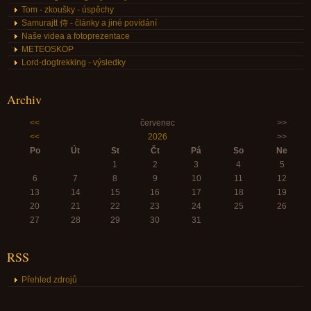
Tom - zkoušky - úspěchy
Samurajtt 侍 - články a jiné povídání
Naše videa a fotoprezentace
METEOSKOP
Lord-dogtrekking - výsledky
Archiv
<<
červenec
>>
<<
2026
>>
Po
Út
St
Čt
Pá
So
Ne
1
2
3
4
5
6
7
8
9
10
11
12
13
14
15
16
17
18
19
20
21
22
23
24
25
26
27
28
29
30
31
RSS
Přehled zdrojů