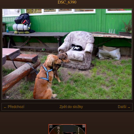
DSC_6390
← Předchozí
Zpět do složky
Další →