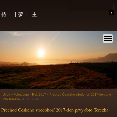
侍 + 十夢 + 主
Úvod
»
Fotoalbum
»
Rok 2017
»
Přechod Českého středohoří 2017-den prvý-
foto Terezka
»
DSC_6390
Přechod Českého středohoří 2017-den prvý-foto Terezka