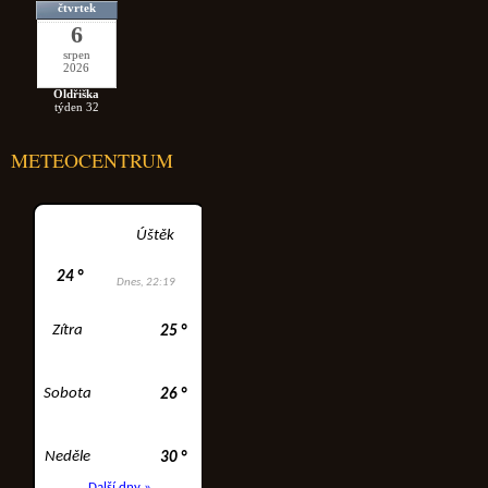
čtvrtek
6
srpen
2026
Oldřiška
týden 32
METEOCENTRUM