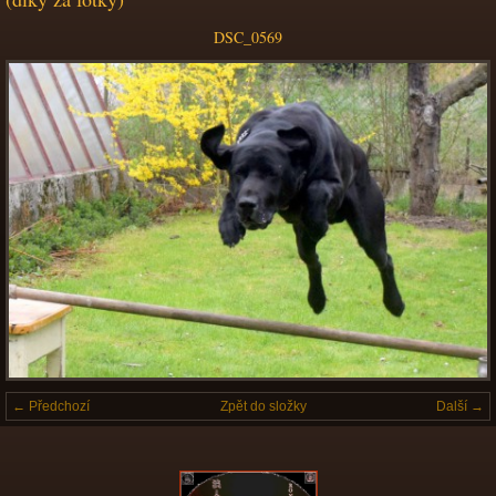
DSC_0569
← Předchozí
Zpět do složky
Další →