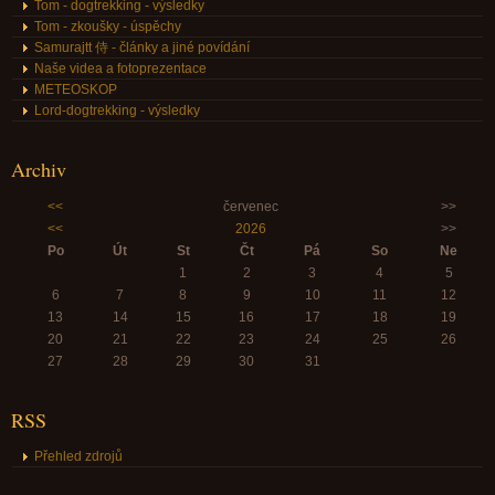
Tom - dogtrekking - výsledky
Tom - zkoušky - úspěchy
Samurajtt 侍 - články a jiné povídání
Naše videa a fotoprezentace
METEOSKOP
Lord-dogtrekking - výsledky
Archiv
<<
červenec
>>
<<
2026
>>
Po
Út
St
Čt
Pá
So
Ne
1
2
3
4
5
6
7
8
9
10
11
12
13
14
15
16
17
18
19
20
21
22
23
24
25
26
27
28
29
30
31
RSS
Přehled zdrojů