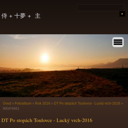
侍 + 十夢 + 主
Úvod
»
Fotoalbum
»
Rok 2016
»
DT Po stopách Toulovce - Lucký vrch-2016
»
IMGP4661
DT Po stopách Toulovce - Lucký vrch-2016