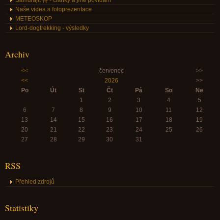
Samurajtt 侍 - články a jiné povídání
Naše videa a fotoprezentace
METEOSKOP
Lord-dogtrekking - výsledky
Archiv
<<
červenec
>>
<<
2026
>>
Po
Út
St
Čt
Pá
So
Ne
1
2
3
4
5
6
7
8
9
10
11
12
13
14
15
16
17
18
19
20
21
22
23
24
25
26
27
28
29
30
31
RSS
Přehled zdrojů
Statistiky