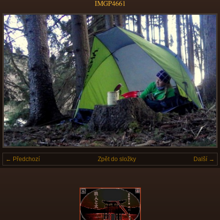
IMGP4661
← Předchozí
Zpět do složky
Další →