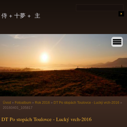
侍 + 十夢 + 主
Úvod
»
Fotoalbum
»
Rok 2016
»
DT Po stopách Toulovce - Lucký vrch-2016
»
20160401_105817
DT Po stopách Toulovce - Lucký vrch-2016