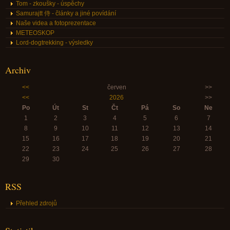
Tom - zkoušky - úspěchy
Samurajtt 侍 - články a jiné povídání
Naše videa a fotoprezentace
METEOSKOP
Lord-dogtrekking - výsledky
Archiv
<<
červen
>>
<<
2026
>>
Po
Út
St
Čt
Pá
So
Ne
1
2
3
4
5
6
7
8
9
10
11
12
13
14
15
16
17
18
19
20
21
22
23
24
25
26
27
28
29
30
RSS
Přehled zdrojů