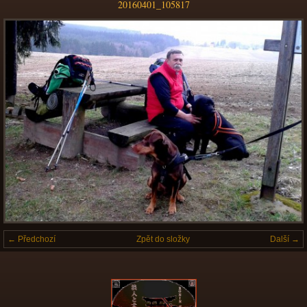
20160401_105817
← Předchozí
Zpět do složky
Další →