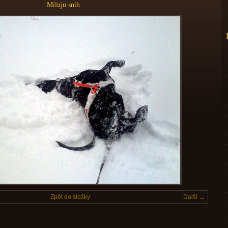
Miluju sníh
Zpět do složky
Další →