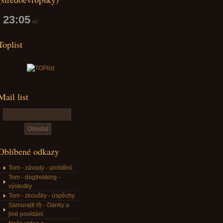
23:05
49
Toplist
Mail list
Oblíbené odkazy
Tom - závody - umístění
Tom - dogtrekking -
výsledky
Tom - zkoušky - úspěchy
Samurajtt 侍 - články a
jiné povídání