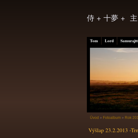
侍 + 十夢 + 主
Tom
Lord
Samurajtt
Úvod
»
Fotoalbum
»
Rok 20
Výšlap 23.2.2013 -Tr