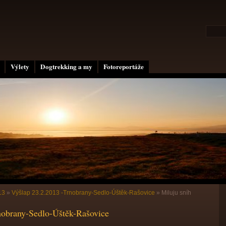
Výlety
Dogtrekking a my
Fotoreportáže
13
»
Výšlap 23.2.2013 -Trnobrany-Sedlo-Úštěk-Rašovice
»
Miluju sníh
nobrany-Sedlo-Úštěk-Rašovice