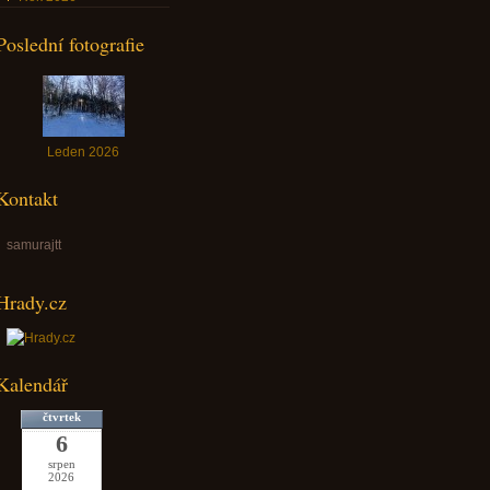
Poslední fotografie
Leden 2026
Kontakt
samurajtt
Hrady.cz
Kalendář
čtvrtek
6
srpen
2026