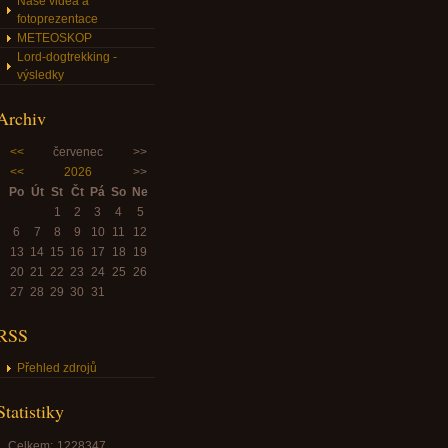
Naše videa a
fotoprezentace
METEOSKOP
Lord-dogtrekking -
výsledky
Archiv
<<
červenec
>>
<<
2026
>>
Po
Út
St
Čt
Pá
So
Ne
1
2
3
4
5
6
7
8
9
10
11
12
13
14
15
16
17
18
19
20
21
22
23
24
25
26
27
28
29
30
31
RSS
Přehled zdrojů
Statistiky
Celkem:
1228347