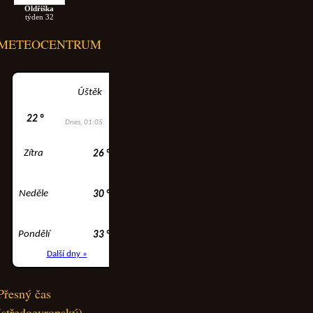
Oldřiška
týden 32
METEOCENTRUM
Přesný čas
(středoevropský)