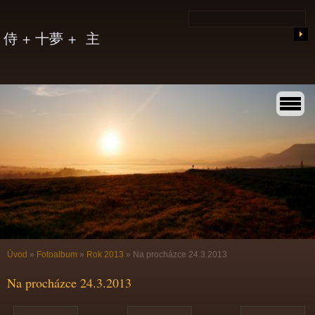
侍 + 十夢 + 主
Úvod
»
Fotoalbum
»
Rok 2013
»
Na procházce 24.3.2013
Na procházce 24.3.2013