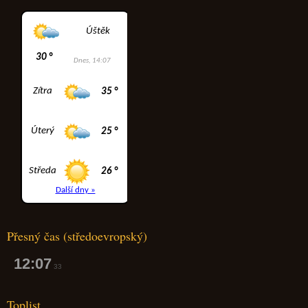
Přesný čas (středoevropský)
12:07
34
Toplist