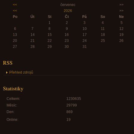
<<
červenec
>>
<<
2026
>>
Po
Út
St
Čt
Pá
So
Ne
1
2
3
4
5
6
7
8
9
10
11
12
13
14
15
16
17
18
19
20
21
22
23
24
25
26
27
28
29
30
31
RSS
Přehled zdrojů
Statistiky
Celkem:
1230635
Měsíc:
29799
Den:
869
Online:
19