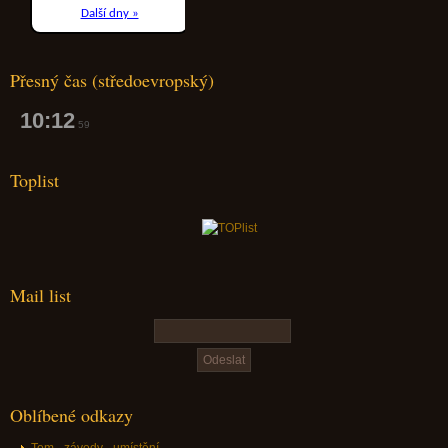
Přesný čas (středoevropský)
10:13
00
Toplist
Mail list
Oblíbené odkazy
Tom - závody - umístění