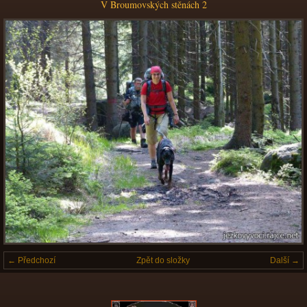
V Broumovských stěnách 2
← Předchozí
Zpět do složky
Další →