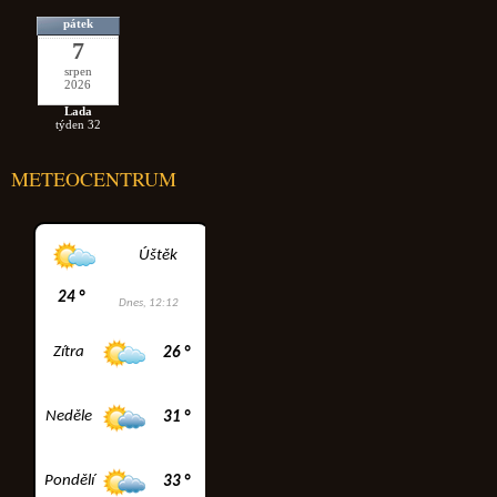
pátek
7
srpen
2026
Lada
týden 32
METEOCENTRUM