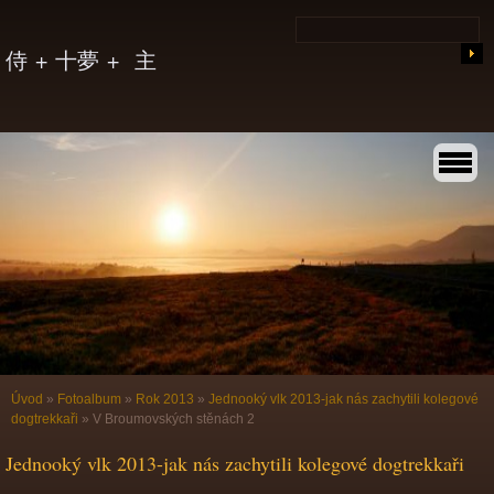
侍 + 十夢 + 主
Úvod
»
Fotoalbum
»
Rok 2013
»
Jednooký vlk 2013-jak nás zachytili kolegové
dogtrekkaři
»
V Broumovských stěnách 2
Jednooký vlk 2013-jak nás zachytili kolegové dogtrekkaři