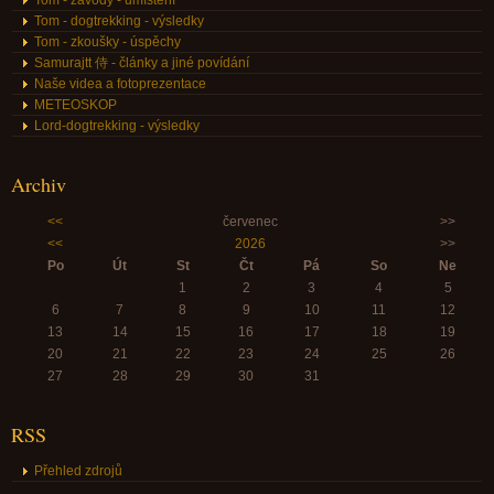
Tom - dogtrekking - výsledky
Tom - zkoušky - úspěchy
Samurajtt 侍 - články a jiné povídání
Naše videa a fotoprezentace
METEOSKOP
Lord-dogtrekking - výsledky
Archiv
<<
červenec
>>
<<
2026
>>
Po
Út
St
Čt
Pá
So
Ne
1
2
3
4
5
6
7
8
9
10
11
12
13
14
15
16
17
18
19
20
21
22
23
24
25
26
27
28
29
30
31
RSS
Přehled zdrojů