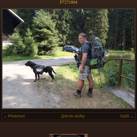
P7271804
← Předchozí
Zpět do složky
Další →