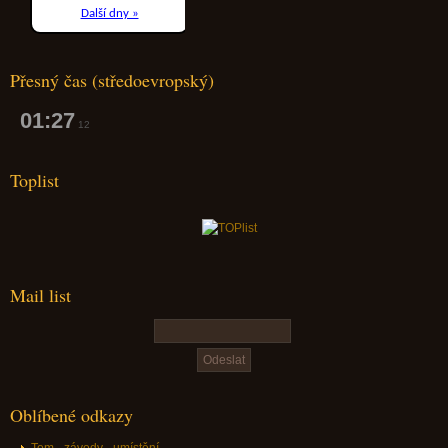
Přesný čas (středoevropský)
01:27
13
Toplist
Mail list
Oblíbené odkazy
Tom - závody - umístění