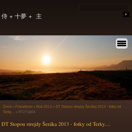
侍 + 十夢 + 主
Úvod
»
Fotoalbum
»
Rok 2013
»
DT Stopou strejdy Šeráka 2013 - fotky od
Terky....
»
P7271804
DT Stopou strejdy Šeráka 2013 - fotky od Terky....