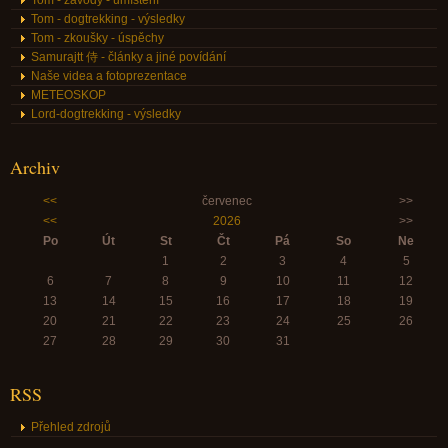
Tom - dogtrekking - výsledky
Tom - zkoušky - úspěchy
Samurajtt 侍 - články a jiné povídání
Naše videa a fotoprezentace
METEOSKOP
Lord-dogtrekking - výsledky
Archiv
<<
červenec
>>
<<
2026
>>
Po
Út
St
Čt
Pá
So
Ne
1
2
3
4
5
6
7
8
9
10
11
12
13
14
15
16
17
18
19
20
21
22
23
24
25
26
27
28
29
30
31
RSS
Přehled zdrojů