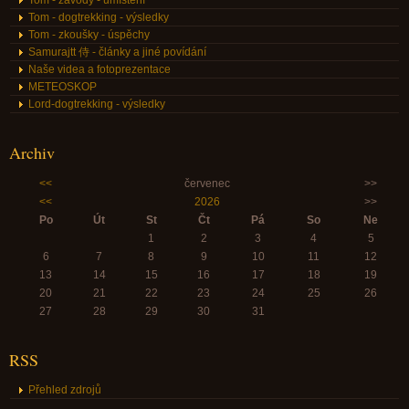
Tom - dogtrekking - výsledky
Tom - zkoušky - úspěchy
Samurajtt 侍 - články a jiné povídání
Naše videa a fotoprezentace
METEOSKOP
Lord-dogtrekking - výsledky
Archiv
<<
červenec
>>
<<
2026
>>
Po
Út
St
Čt
Pá
So
Ne
1
2
3
4
5
6
7
8
9
10
11
12
13
14
15
16
17
18
19
20
21
22
23
24
25
26
27
28
29
30
31
RSS
Přehled zdrojů