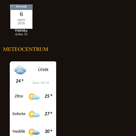
čtvrtek
6
srpen
2026
Oldřiška
týden 32
METEOCENTRUM