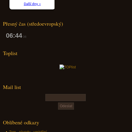
Přesný čas (středoevropský)
06:44
37
Toplist
Mail list
Oblíbené odkazy
Tom - závody - umístění