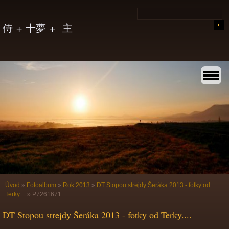
侍 + 十夢 + 主
Úvod
»
Fotoalbum
»
Rok 2013
»
DT Stopou strejdy Šeráka 2013 - fotky od
Terky....
»
P7261671
DT Stopou strejdy Šeráka 2013 - fotky od Terky....