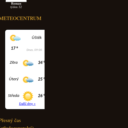
Roman
týden 32
METEOCENTRUM
Přesný čas
(středoevropský)