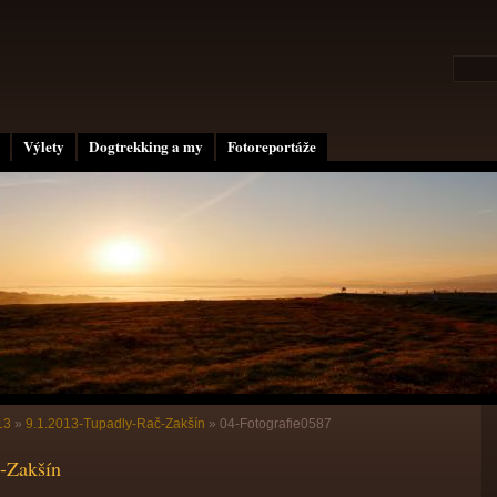
Výlety
Dogtrekking a my
Fotoreportáže
13
»
9.1.2013-Tupadly-Rač-Zakšín
»
04-Fotografie0587
-Zakšín