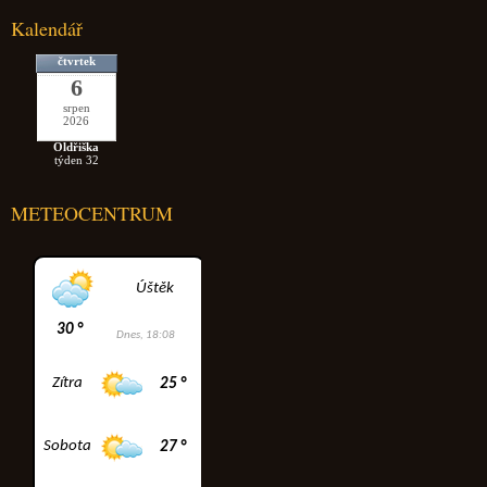
Kalendář
čtvrtek
6
srpen
2026
Oldřiška
týden 32
METEOCENTRUM