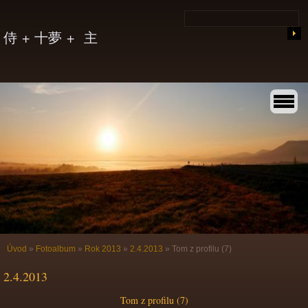
侍 + 十夢 + 主
Úvod
»
Fotoalbum
»
Rok 2013
»
2.4.2013
»
Tom z profilu (7)
2.4.2013
Tom z profilu (7)