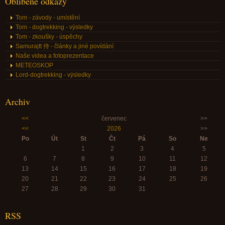
Oblíbené odkazy
Tom - závody - umístění
Tom - dogtrekking - výsledky
Tom - zkoušky - úspěchy
Samurajtt 侍 - články a jiné povídání
Naše videa a fotoprezentace
METEOSKOP
Lord-dogtrekking - výsledky
Archiv
<<
červenec
>>
<<
2026
>>
Po
Út
St
Čt
Pá
So
Ne
1
2
3
4
5
6
7
8
9
10
11
12
13
14
15
16
17
18
19
20
21
22
23
24
25
26
27
28
29
30
31
RSS