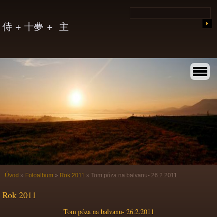
侍 + 十夢 + 主
Úvod
»
Fotoalbum
»
Rok 2011
»
Tom póza na balvanu- 26.2.2011
Rok 2011
Tom póza na balvanu- 26.2.2011