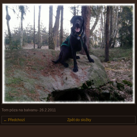
Tom póza na balvanu- 26.2.2011
← Předchozí
Zpět do složky