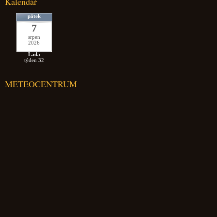
Kalendář
pátek
7
srpen
2026
Lada
týden 32
METEOCENTRUM