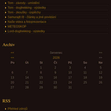
Tom - závody - umístění
Tom - dogtrekking - výsledky
Tom - zkoušky - úspěchy
Samurajtt 侍 - články a jiné povídání
Naše videa a fotoprezentace
METEOSKOP
Lord-dogtrekking - výsledky
Archiv
<<
červenec
>>
<<
2026
>>
Po
Út
St
Čt
Pá
So
Ne
1
2
3
4
5
6
7
8
9
10
11
12
13
14
15
16
17
18
19
20
21
22
23
24
25
26
27
28
29
30
31
RSS
Přehled zdrojů