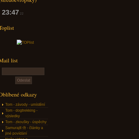
23:47
23
Toplist
Mail list
Oblíbené odkazy
Tom - závody - umístění
Tom - dogtrekking -
výsledky
Tom - zkoušky - úspěchy
Samurajtt 侍 - články a
jiné povídání