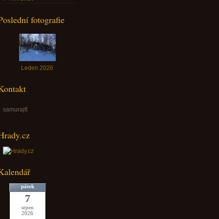
Poslední fotografie
Leden 2026
Kontakt
samurajtt
Hrady.cz
Kalendář
pátek
7
srpen
2026