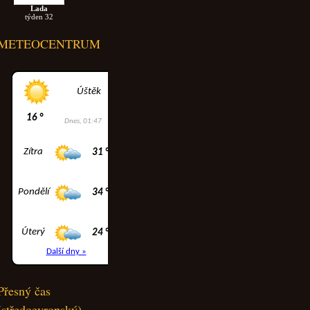
Lada
týden 32
METEOCENTRUM
Přesný čas
(středoevropský)