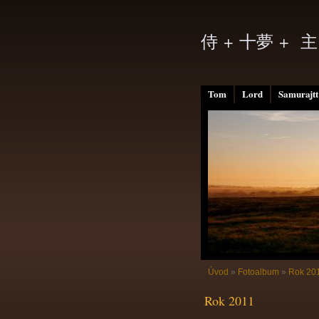
侍 + 十夢 + 主
Tom
Lord
Samurajtt
Úvod
»
Fotoalbum
»
Rok 20
Rok 2011