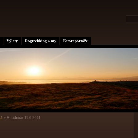
Výlety
Dogtrekking a my
Fotoreportáže
11
»
Roudnice-11.6.2011