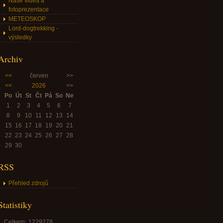
Naše videa a
fotoprezentace
METEOSKOP
Lord-dogtrekking -
výsledky
Archiv
<<
červen
>>
<<
2026
>>
Po
Út
St
Čt
Pá
So
Ne
1
2
3
4
5
6
7
8
9
10
11
12
13
14
15
16
17
18
19
20
21
22
23
24
25
26
27
28
29
30
RSS
Přehled zdrojů
Statistiky
Celkem:
1229278