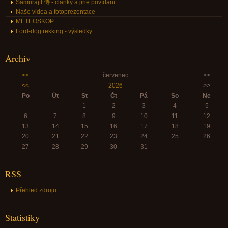
Samurajtt 侍 - články a jiné povídání
Naše videa a fotoprezentace
METEOSKOP
Lord-dogtrekking - výsledky
Archiv
<<
červenec
>>
<<
2026
>>
Po
Út
St
Čt
Pá
So
Ne
1
2
3
4
5
6
7
8
9
10
11
12
13
14
15
16
17
18
19
20
21
22
23
24
25
26
27
28
29
30
31
RSS
Přehled zdrojů
Statistiky