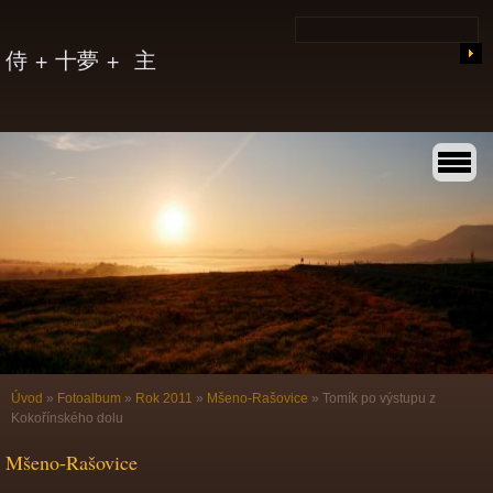
侍 + 十夢 + 主
Úvod
»
Fotoalbum
»
Rok 2011
»
Mšeno-Rašovice
»
Tomík po výstupu z
Kokořínského dolu
Mšeno-Rašovice