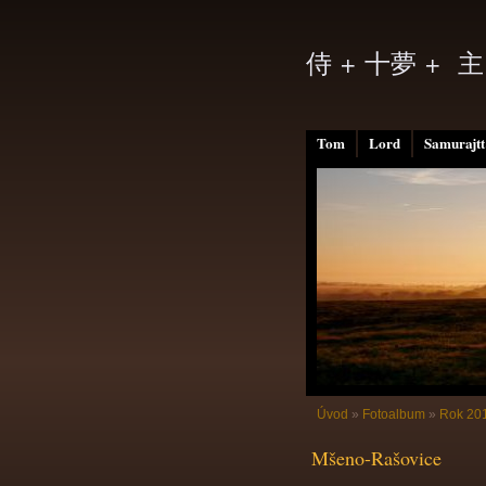
侍 + 十夢 + 主
Tom
Lord
Samurajtt
Úvod
»
Fotoalbum
»
Rok 20
Mšeno-Rašovice