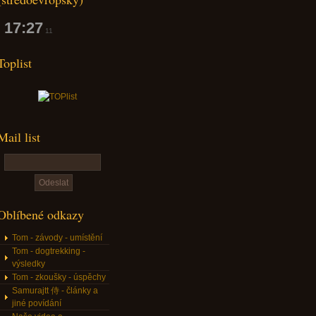
17:27
12
Toplist
Mail list
Oblíbené odkazy
Tom - závody - umístění
Tom - dogtrekking -
výsledky
Tom - zkoušky - úspěchy
Samurajtt 侍 - články a
jiné povídání