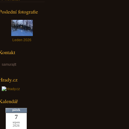
Poslední fotografie
Leden 2026
Kontakt
samurajtt
Hrady.cz
Kalendář
pátek
7
srpen
2026