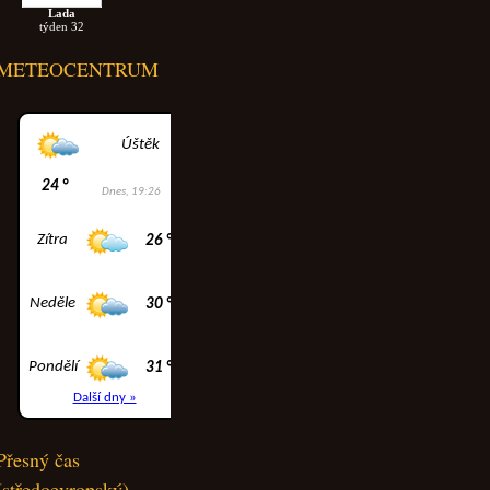
Lada
týden 32
METEOCENTRUM
Přesný čas
(středoevropský)