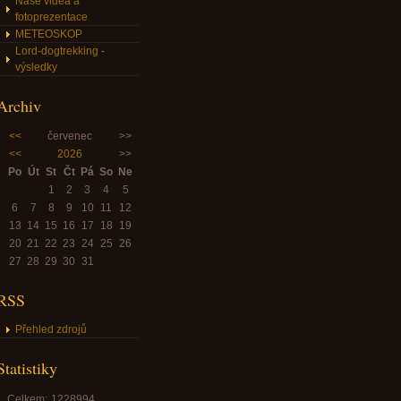
Naše videa a
fotoprezentace
METEOSKOP
Lord-dogtrekking -
výsledky
Archiv
<<
červenec
>>
<<
2026
>>
Po
Út
St
Čt
Pá
So
Ne
1
2
3
4
5
6
7
8
9
10
11
12
13
14
15
16
17
18
19
20
21
22
23
24
25
26
27
28
29
30
31
RSS
Přehled zdrojů
Statistiky
Celkem:
1228994