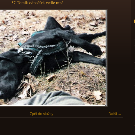
37-Tomík odpočívá vedle mně
Zpět do složky
Další →