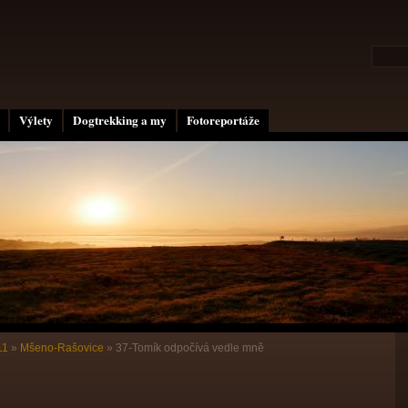
Výlety
Dogtrekking a my
Fotoreportáže
11
»
Mšeno-Rašovice
»
37-Tomík odpočívá vedle mně