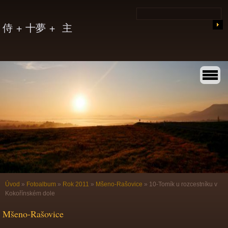
侍 + 十夢 + 主
Úvod
»
Fotoalbum
»
Rok 2011
»
Mšeno-Rašovice
»
10-Tomík u rozcestníku v
Kokořínském dole
Mšeno-Rašovice