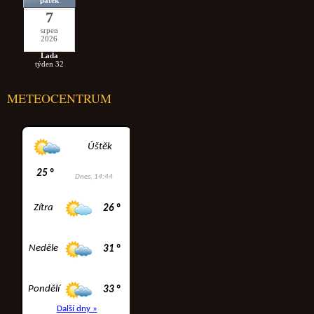
pátek
7
srpen
2026
Lada
týden 32
METEOCENTRUM