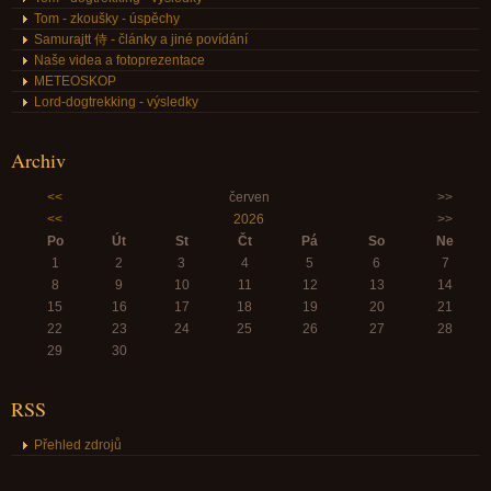
Tom - zkoušky - úspěchy
Samurajtt 侍 - články a jiné povídání
Naše videa a fotoprezentace
METEOSKOP
Lord-dogtrekking - výsledky
Archiv
<<
červen
>>
<<
2026
>>
Po
Út
St
Čt
Pá
So
Ne
1
2
3
4
5
6
7
8
9
10
11
12
13
14
15
16
17
18
19
20
21
22
23
24
25
26
27
28
29
30
RSS
Přehled zdrojů