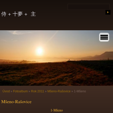
侍 + 十夢 + 主
Úvod
»
Fotoalbum
»
Rok 2011
»
Mšeno-Rašovice
»
1-Mšeno
Mšeno-Rašovice
1-Mšeno