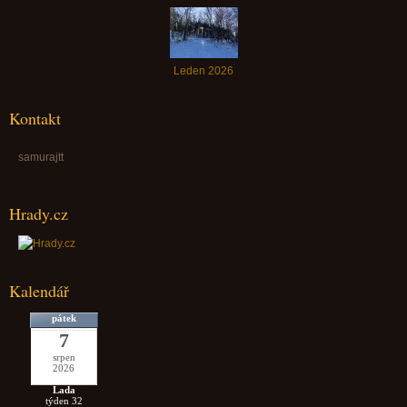
Leden 2026
Kontakt
samurajtt
Hrady.cz
Kalendář
pátek
7
srpen
2026
Lada
týden 32