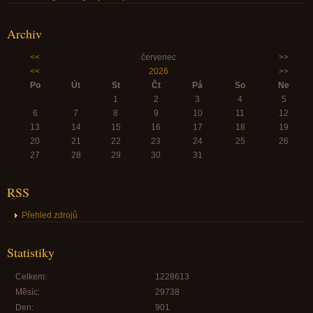
Archiv
<<
červenec
>>
<<
2026
>>
Po
Út
St
Čt
Pá
So
Ne
1
2
3
4
5
6
7
8
9
10
11
12
13
14
15
16
17
18
19
20
21
22
23
24
25
26
27
28
29
30
31
RSS
Přehled zdrojů
Statistiky
Celkem:
1228613
Měsíc:
29738
Den:
901