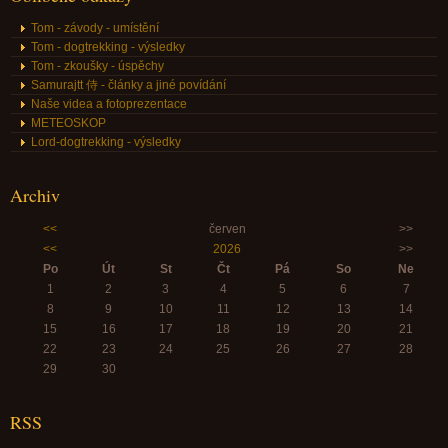
Tom - závody - umístění
Tom - dogtrekking - výsledky
Tom - zkoušky - úspěchy
Samurajtt 侍 - články a jiné povídání
Naše videa a fotoprezentace
METEOSKOP
Lord-dogtrekking - výsledky
Archiv
<<
červen
>>
<<
2026
>>
Po
Út
St
Čt
Pá
So
Ne
1
2
3
4
5
6
7
8
9
10
11
12
13
14
15
16
17
18
19
20
21
22
23
24
25
26
27
28
29
30
RSS