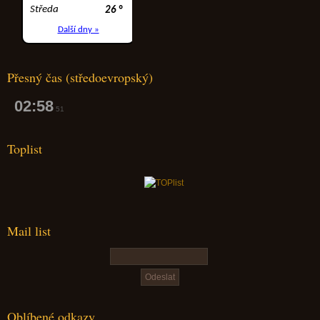
Přesný čas (středoevropský)
02:58
52
Toplist
Mail list
Oblíbené odkazy