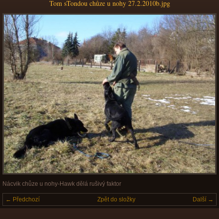
Tom sTondou chůze u nohy 27.2.2010b.jpg
Nácvik chůze u nohy-Hawk dělá rušivý faktor
← Předchozí
Zpět do složky
Další →