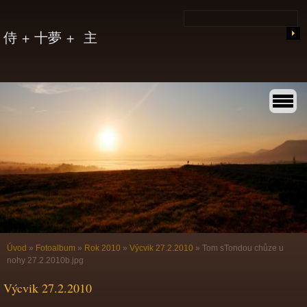
侍 + 十夢 + 主
Úvod
»
Fotoalbum
»
Rok 2010
»
Výcvik 27.2.2010
»
Tom sTondou chůze u
nohy 27.2.2010b.jpg
Výcvik 27.2.2010