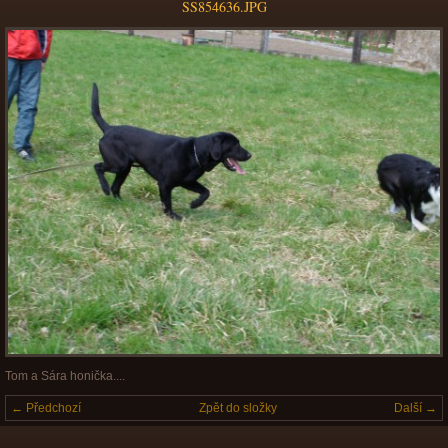
SS854636.JPG
Tom a Sára honička....
← Předchozí
Zpět do složky
Další →