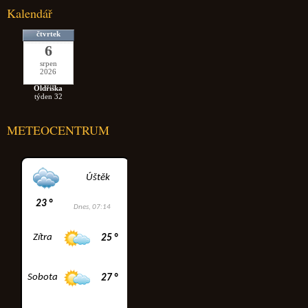
Kalendář
čtvrtek
6
srpen
2026
Oldřiška
týden 32
METEOCENTRUM