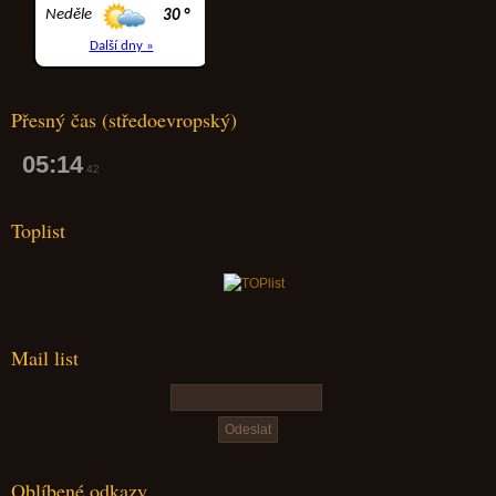
Přesný čas (středoevropský)
05:14
42
Toplist
Mail list
Oblíbené odkazy