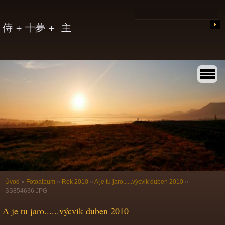
侍 + 十夢 + 主
Úvod
»
Fotoalbum
»
Rok 2010
»
A je tu jaro......výcvik duben 2010
»
SS854636.JPG
A je tu jaro......výcvik duben 2010