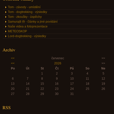
Tom - závody - umístění
Tom - dogtrekking - výsledky
Tom - zkoušky - úspěchy
Samurajtt 侍 - články a jiné povídání
Naše videa a fotoprezentace
METEOSKOP
Lord-dogtrekking - výsledky
Archiv
<<
červenec
>>
<<
2026
>>
Po
Út
St
Čt
Pá
So
Ne
1
2
3
4
5
6
7
8
9
10
11
12
13
14
15
16
17
18
19
20
21
22
23
24
25
26
27
28
29
30
31
RSS