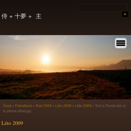
侍 + 十夢 + 主
Úvod
»
Fotoalbum
»
Rok 2009
»
Léto 2009
»
Léto 2009
»
Tom a Tonda-tak co
to jdeme dělat.jpg
Léto 2009