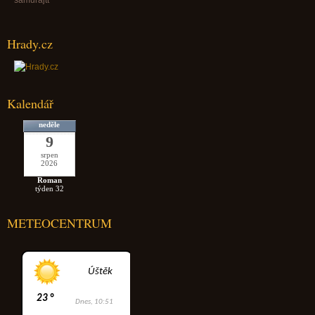
Hrady.cz
Kalendář
neděle
9
srpen
2026
Roman
týden 32
METEOCENTRUM