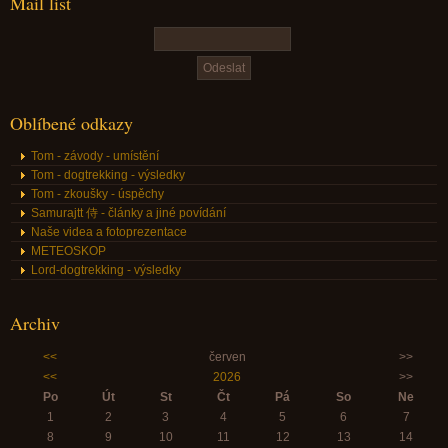
Mail list
Oblíbené odkazy
Tom - závody - umístění
Tom - dogtrekking - výsledky
Tom - zkoušky - úspěchy
Samurajtt 侍 - články a jiné povídání
Naše videa a fotoprezentace
METEOSKOP
Lord-dogtrekking - výsledky
Archiv
<<
červen
>>
<<
2026
>>
Po
Út
St
Čt
Pá
So
Ne
1
2
3
4
5
6
7
8
9
10
11
12
13
14