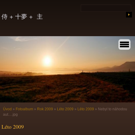
侍 + 十夢 + 主
Úvod
»
Fotoalbum
»
Rok 2009
»
Léto 2009
»
Léto 2009
»
Nebyl to náhodou
aut.....jpg
Léto 2009