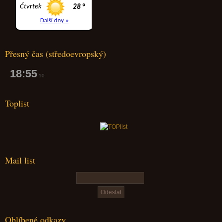
Přesný čas (středoevropský)
18:55
11
Toplist
Mail list
Oblíbené odkazy