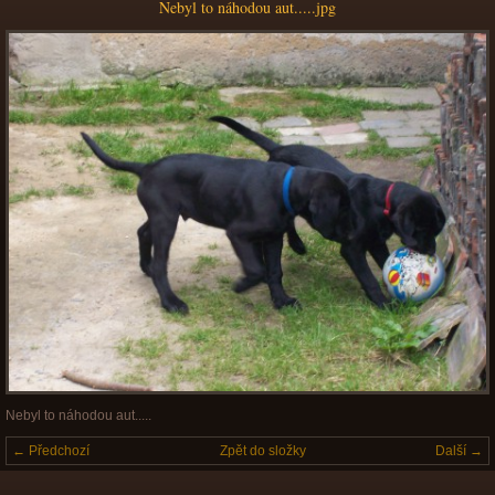
Nebyl to náhodou aut.....jpg
Nebyl to náhodou aut.....
← Předchozí
Zpět do složky
Další →