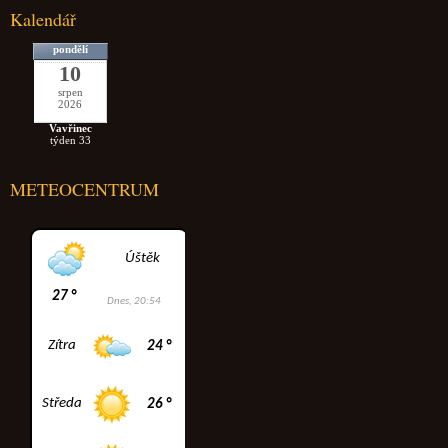
Kalendář
pondělí
10
srpen
2026
Vavřinec
týden 33
METEOCENTRUM