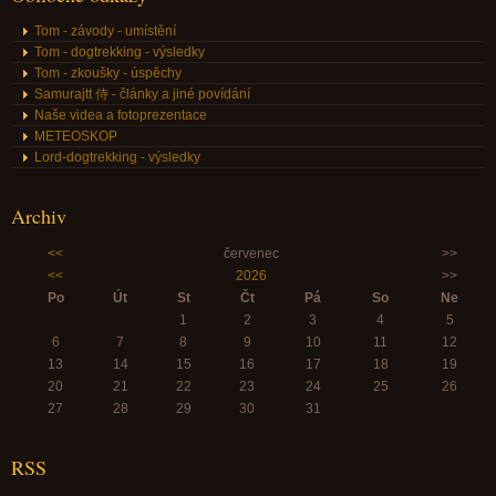
Tom - závody - umístění
Tom - dogtrekking - výsledky
Tom - zkoušky - úspěchy
Samurajtt 侍 - články a jiné povídání
Naše videa a fotoprezentace
METEOSKOP
Lord-dogtrekking - výsledky
Archiv
<<
červenec
>>
<<
2026
>>
Po
Út
St
Čt
Pá
So
Ne
1
2
3
4
5
6
7
8
9
10
11
12
13
14
15
16
17
18
19
20
21
22
23
24
25
26
27
28
29
30
31
RSS