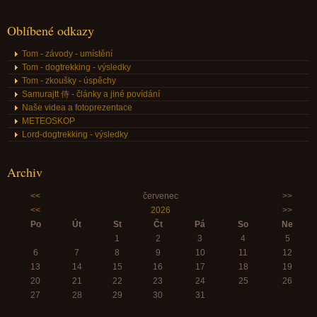
Oblíbené odkazy
Tom - závody - umístění
Tom - dogtrekking - výsledky
Tom - zkoušky - úspěchy
Samurajtt 侍 - články a jiné povídání
Naše videa a fotoprezentace
METEOSKOP
Lord-dogtrekking - výsledky
Archiv
<<
červenec
>>
<<
2026
>>
Po
Út
St
Čt
Pá
So
Ne
1
2
3
4
5
6
7
8
9
10
11
12
13
14
15
16
17
18
19
20
21
22
23
24
25
26
27
28
29
30
31