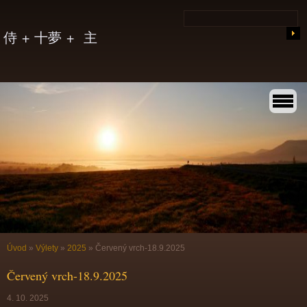
侍 + 十夢 + 主
Úvod
»
Výlety
»
2025
»
Červený vrch-18.9.2025
Červený vrch-18.9.2025
4. 10. 2025