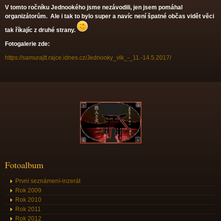
V tomto ročníku Jednookého jsme nezávodili, jen jsem pomáhal
organizátorům. Ale i tak to bylo super a navíc není špatné občas vidět věci
tak říkajíc z druhé strany.
Fotogalerie zde:
https://samurajtt.rajce.idnes.cz/Jednooky_vlk_-_11.-14.5.2017/
Fotoalbum
První seznámení-inzerát
Rok 2009
Rok 2010
Rok 2011
Rok 2012