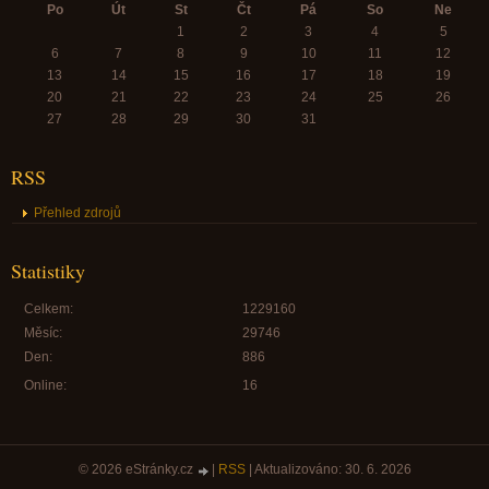
Po
Út
St
Čt
Pá
So
Ne
1
2
3
4
5
6
7
8
9
10
11
12
13
14
15
16
17
18
19
20
21
22
23
24
25
26
27
28
29
30
31
RSS
Přehled zdrojů
Statistiky
Celkem:
1229160
Měsíc:
29746
Den:
886
Online:
16
© 2026 eStránky.cz
|
RSS
|
Aktualizováno: 30. 6. 2026