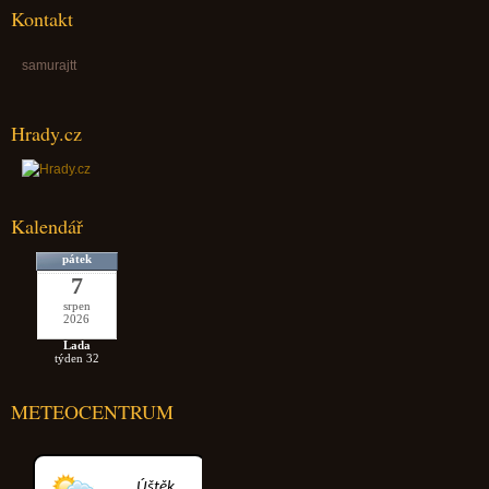
Kontakt
samurajtt
Hrady.cz
Kalendář
pátek
7
srpen
2026
Lada
týden 32
METEOCENTRUM