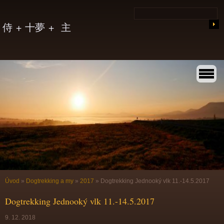
侍 + 十夢 + 主
Úvod
»
Dogtrekking a my
»
2017
»
Dogtrekking Jednooký vlk 11.-14.5.2017
Dogtrekking Jednooký vlk 11.-14.5.2017
9. 12. 2018