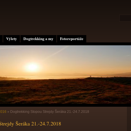
Výlety
Dogtrekking a my
Fotoreportáže
2016
»
Dogtrekking Stopou Strejdy Šeráka 21.-24.7.2018
trejdy Šeráka 21.-24.7.2018