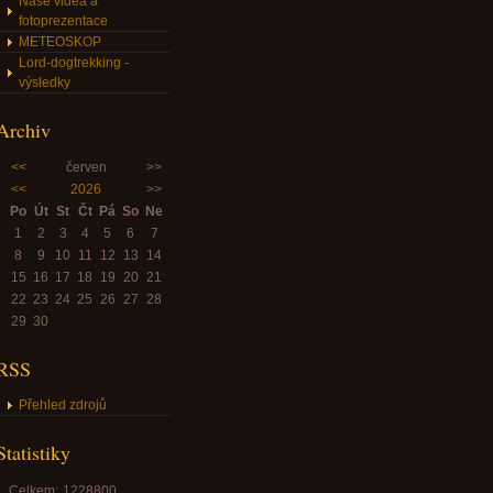
Naše videa a
fotoprezentace
METEOSKOP
Lord-dogtrekking -
výsledky
Archiv
<<
červen
>>
<<
2026
>>
Po
Út
St
Čt
Pá
So
Ne
1
2
3
4
5
6
7
8
9
10
11
12
13
14
15
16
17
18
19
20
21
22
23
24
25
26
27
28
29
30
RSS
Přehled zdrojů
Statistiky
Celkem:
1228800