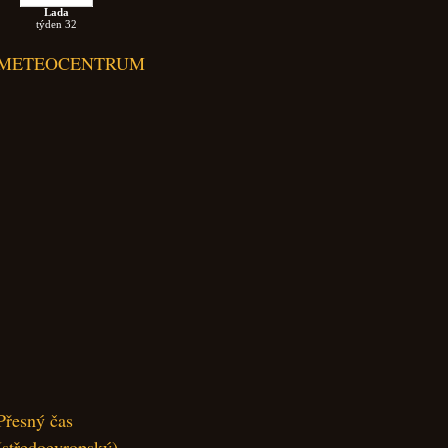
Lada
týden 32
METEOCENTRUM
Přesný čas
(středoevropský)