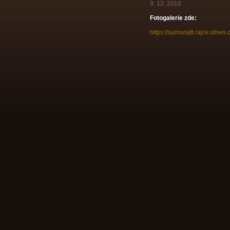
9. 12. 2018
Fotogalerie zde:
https://samurajtt.rajce.id