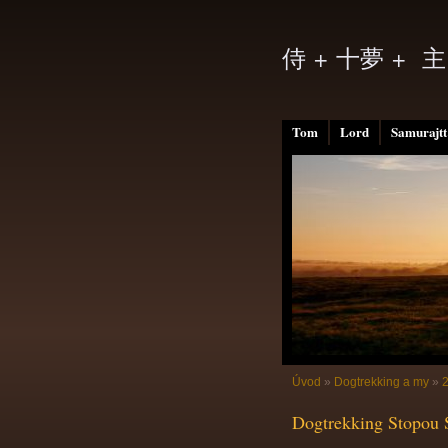
侍 + 十夢 + 主
Tom
Lord
Samurajtt
Úvod
»
Dogtrekking a my
»
Dogtrekking Stopou S