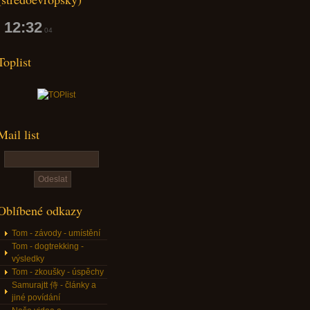
12:32
05
Toplist
Mail list
Oblíbené odkazy
Tom - závody - umístění
Tom - dogtrekking -
výsledky
Tom - zkoušky - úspěchy
Samurajtt 侍 - články a
jiné povídání