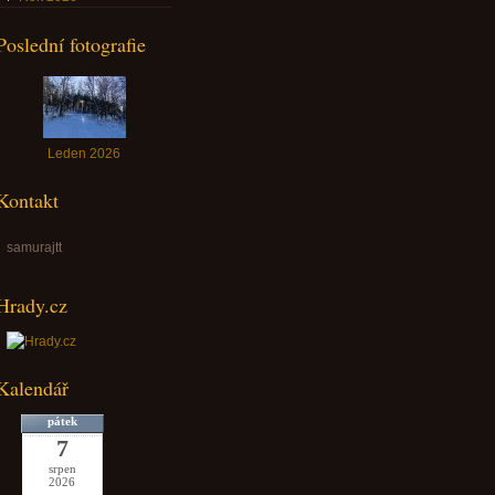
Poslední fotografie
Leden 2026
Kontakt
samurajtt
Hrady.cz
Kalendář
pátek
7
srpen
2026