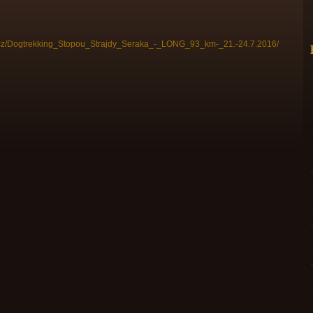
nes.cz/Dogtrekking_Stopou_Strajdy_Seraka_-_LONG_93_km-_21.-24.7.2016/