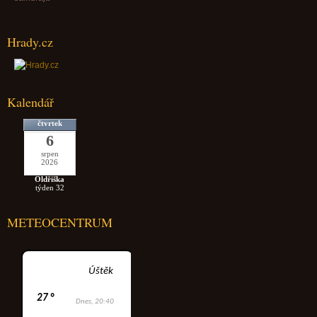
Hrady.cz
Kalendář
čtvrtek
6
srpen
2026
Oldřiška
týden 32
METEOCENTRUM