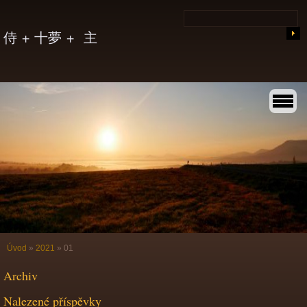
侍 + 十夢 + 主
Úvod
»
2021
»
01
Archiv
Nalezené příspěvky