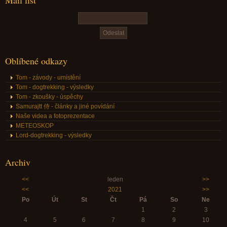
Oblíbené odkazy
Tom - závody - umístění
Tom - dogtrekking - výsledky
Tom - zkoušky - úspěchy
Samurajtt 侍 - články a jiné povídání
Naše videa a fotoprezentace
METEOSKOP
Lord-dogtrekking - výsledky
Archiv
<<
leden
>>
<<
2021
>>
Po
Út
St
Čt
Pá
So
Ne
1
2
3
4
5
6
7
8
9
10