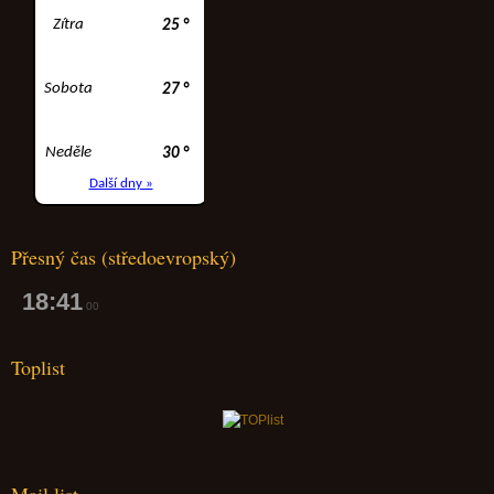
Přesný čas (středoevropský)
18:41
01
Toplist
Mail list